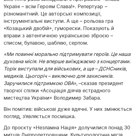
Україні – всім Героям Слава!». Репертуар
–
різноманітний. Це авторські композиції,
інструментальні виступи. А ще – рольова гра
«Козацький двобій», гуморески. Показують й
вправи з автентичною українською зброєю –
списом, булавою, шаблею, серпом.
«Ми повинні морально підтримувати героїв. Це наша
духовна місія. Не вперше виїжджаємо з концертами.
Торік в
иступали
для військових, а ще
–
ДСНСників,
медиків. Цьогоріч
–
виключно для захисників.
Заручилися підтримкою ОВА»,
–сказав президент
творчої спілки «Асоціація діячів естрадного
мистецтва України» Володимир Забара.
Він помітив: військові дуже вдячні. У них змінюється
погляд, з’являється посмішка.
До проєкту «Незламна Нація» долучилися понад 30
митців Дніпропетровщини. Культурологічна місія