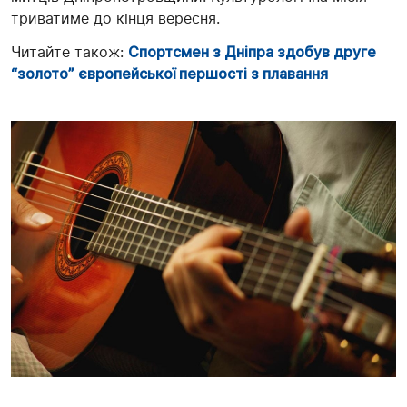
триватиме до кінця вересня.
Читайте також:
Спортсмен з Дніпра здобув друге
“золото” європейської першості з плавання