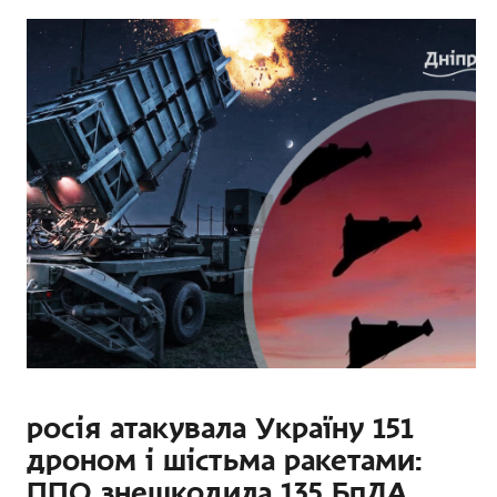
росія атакувала Україну 151
дроном і шістьма ракетами:
ППО знешкодила 135 БпЛА