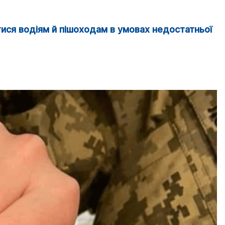
тися водіям й пішоходам в умовах недостатньої