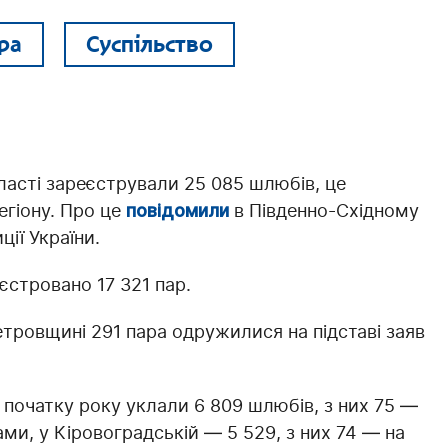
ра
Суспільство
бласті зареєстрували 25 085 шлюбів, це
егіону. Про це
повідомили
в Південно-Східному
ії України.
еєстровано 17 321 пар.
етровщині 291 пара одружилися на підставі заяв
 з початку року уклали 6 809 шлюбів, з них 75 —
ами, у Кіровоградській — 5 529, з них 74 — на