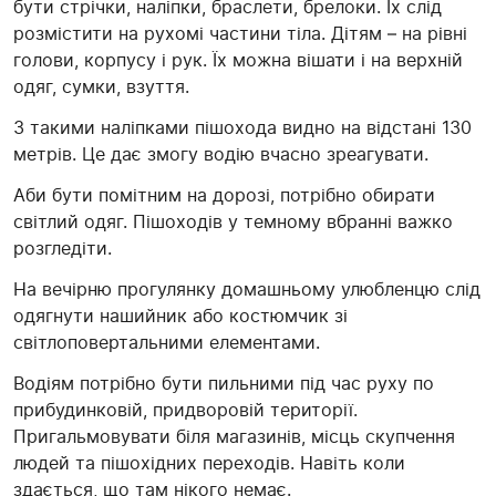
бути стрічки, наліпки, браслети, брелоки. Їх слід
розмістити на рухомі частини тіла. Дітям – на рівні
голови, корпусу і рук. Їх можна вішати і на верхній
одяг, сумки, взуття.
З такими наліпками пішохода видно на відстані 130
метрів. Це дає змогу водію вчасно зреагувати.
Аби бути помітним на дорозі, потрібно обирати
світлий одяг. Пішоходів у темному вбранні важко
розгледіти.
На вечірню прогулянку домашньому улюбленцю слід
одягнути нашийник або костюмчик зі
світлоповертальними елементами.
Водіям потрібно бути пильними під час руху по
прибудинковій, придворовій території.
Пригальмовувати біля магазинів, місць скупчення
людей та пішохідних переходів. Навіть коли
здається, що там нікого немає.