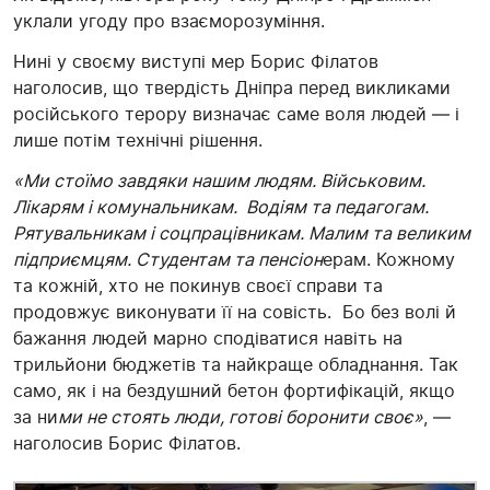
уклали угоду про взаєморозуміння.
Нині у своєму виступі мер Борис Філатов
наголосив, що твердість Дніпра перед викликами
російського терору визначає саме воля людей — і
лише потім технічні рішення.
«Ми стоїмо завдяки нашим людям. Військовим.
Лікарям і комунальникам. Водіям та педагогам.
Рятувальникам і соцпрацівникам. Малим та великим
підприємцям. Студентам та пенсіон
ерам. Кожному
та кожній, хто не покинув своєї справи та
продовжує виконувати її на совість. Бо без волі й
бажання людей марно сподіватися навіть на
трильйони бюджетів та найкраще обладнання. Так
само, як і на бездушний бетон фортифікацій, якщо
за ни
ми не стоять люди, готові боронити своє»
, —
наголосив Борис Філатов.