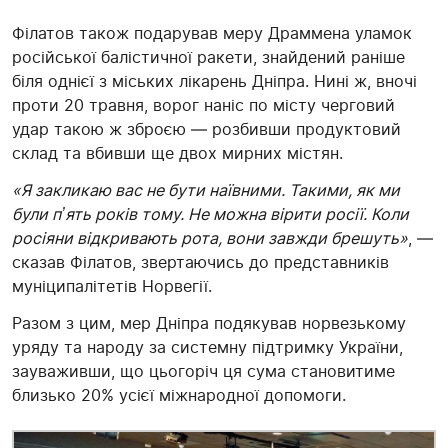
Філатов також подарував меру Драммена уламок
російської балістичної ракети, знайдений раніше
біля однієї з міських лікарень Дніпра. Нині ж, вночі
проти 20 травня, ворог наніс по місту черговий
удар такою ж зброєю — розбивши продуктовий
склад та вбивши ще двох мирних містян.
«Я закликаю вас не бути наївними. Такими, як ми
були пʼять років тому. Не можна вірити росії. Коли
росіяни відкривають рота, вони завжди брешуть»
, —
сказав Філатов, звертаючись до представників
муніципалітетів Норвегії.
Разом з цим, мер Дніпра подякував норвезькому
уряду та народу за системну підтримку України,
зауваживши, що цьогоріч ця сума становитиме
близько 20% усієї міжнародної допомоги.