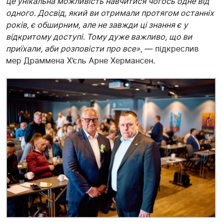
це унікальна можливість навчитися чогось одне від
одного. Досвід, який ви отримали протягом останніх
років, є обширним, але не завжди ці знання є у
відкритому доступі. Тому дуже важливо, що ви
приїхали, аби розповісти про все»
, — підкреслив
мер Драммена Х’єль Арне Хермансен.