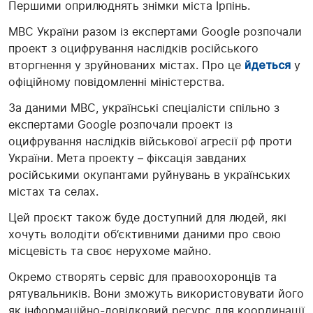
Першими оприлюднять знімки міста Ірпінь.
МВС України разом із експертами Google розпочали
проект з оцифрування наслідків російського
вторгнення у зруйнованих містах. Про це
йдеться
у
офіційному повідомленні міністерства.
За даними МВС, українські спеціалісти спільно з
експертами Google розпочали проект із
оцифрування наслідків військової агресії рф проти
України. Мета проекту – фіксація завданих
російськими окупантами руйнувань в українських
містах та селах.
Цей проєкт також буде доступний для людей, які
хочуть володіти об‘єктивними даними про свою
місцевість та своє нерухоме майно.
Окремо створять сервіс для правоохоронців та
рятувальників. Вони зможуть використовувати його
як інформаційно-довідковий ресурс для координації