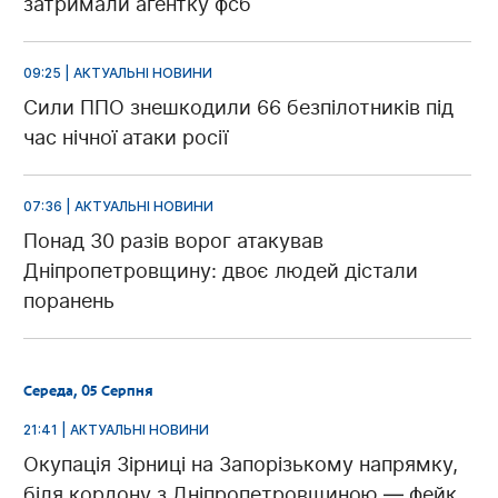
затримали агентку фсб
09:25 | АКТУАЛЬНІ НОВИНИ
Сили ППО знешкодили 66 безпілотників під
час нічної атаки росії
07:36 | АКТУАЛЬНІ НОВИНИ
Понад 30 разів ворог атакував
Дніпропетровщину: двоє людей дістали
поранень
Середа, 05 Серпня
21:41 | АКТУАЛЬНІ НОВИНИ
Окупація Зірниці на Запорізькому напрямку,
біля кордону з Дніпропетровщиною — фейк