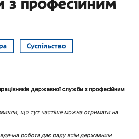
и з професійним
ра
Суспільство
 працівників державної служби з професійним
 звикли, що тут частіше можна отримати на
невдячна робота дає раду всім державним