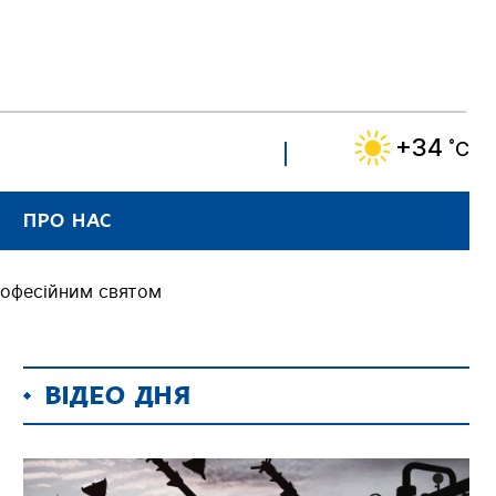
+34
˚C
ПРО НАС
рофесійним святом
ВІДЕО ДНЯ