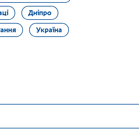
вці
Дніпро
тання
Україна