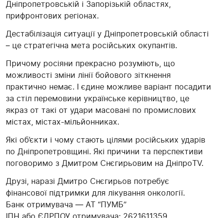
Дніпропетровській і Запорізькій областях,
прифронтових регіонах.
Дестабілізація ситуації у Дніпропетровській області
– це стратегічна мета російських окупантів.
Причому росіяни прекрасно розуміють, що
можливості зміни лінії бойового зіткнення
практично немає. І єдине можливе варіант посадити
за стіл перемовини українське керівництво, це
якраз от такі от удари масовані по промислових
містах, містах-мільйонниках.
Які об’єкти і чому стають цілями російських ударів
по Дніпропетровщині. Які причини та перспективи
поговоримо з Дмитром Снєгирьовим на ДніпроTV.
Друзі, наразі Дмитро Снєгирьов потребує
фінансової підтримки для лікування онкології.
Банк отримувача — АТ “ПУМБ”
ІПН або ЄДРПОУ отримувача: 2621611359