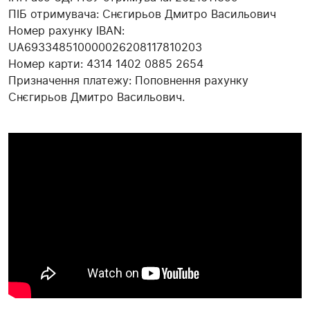
ПІБ отримувача: Снєгирьов Дмитро Васильович
Номер рахунку IBAN:
UA693348510000026208117810203
Номер карти: 4314 1402 0885 2654
Призначення платежу: Поповнення рахунку
Снєгирьов Дмитро Васильович.