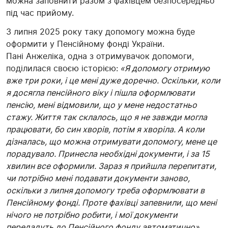
можна заповнити разом з фахівцем безпосередньо
під час прийому.
З липня 2025 року таку допомогу можна буде
оформити у Пенсійному фонді України.
Пані Анжеліка, одна з отримувачок допомоги,
поділилася своєю історією:
«Я допомогу отримую
вже три роки, і це мені дуже доречно. Оскільки, коли
я досягла пенсійного віку і пішла оформлювати
пенсію, мені відмовили, що у мене недостатньо
стажу. Життя так склалось, що я не завжди могла
працювати, бо син хворів, потім я хворіла. А коли
дізналась, що можна отримувати допомогу, мене це
порадувало. Принесла необхідні документи, і за 15
хвилин все оформили. Зараз я прийшла перепитати,
чи потрібно мені подавати документи заново,
оскільки з липня допомогу треба оформлювати в
Пенсійному фонді. Проте фахівці запевнили, що мені
нічого не потрібно робити, і мої документи
передадуть до Пенсійного фонду автоматично».