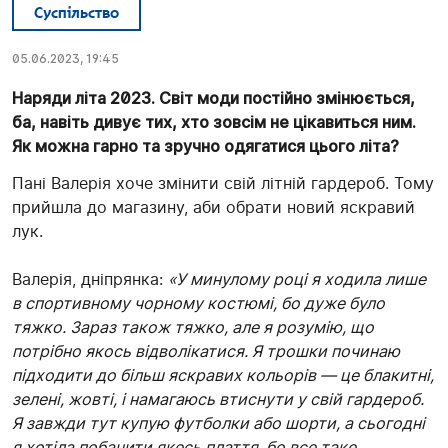
Суспільство
05.06.2023, 19:45
Наряди літа 2023. Світ моди постійно змінюється,
ба, навіть дивує тих, хто зовсім не цікавиться ним.
Як можна гарно та зручно одягатися цього літа?
Пані Валерія хоче змінити свій літній гардероб. Тому
прийшла до магазину, аби обрати новий яскравий
лук.
Валерія, дніпрянка:
«У минулому році я ходила лише
в спортивному чорному костюмі, бо дуже було
тяжко. Зараз також тяжко, але я розумію, що
потрібно якось відволікатися. Я трошки починаю
підходити до більш яскравих кольорів — це блакитні,
зелені, жовті, і намагаюсь втиснути у свій гардероб.
Я завжди тут купую футболки або шорти, а сьогодні
я хотіла побачити якесь плаття, бо все таке