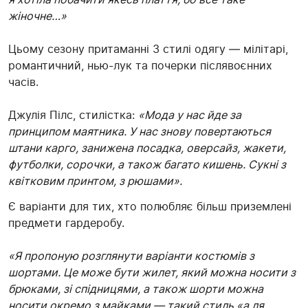
жіночне…»
Цьому сезону притаманні 3 стилі одягу — мілітарі,
романтичний, нью-лук та почерки післявоєнних
часів.
Джулія Пілс, стилістка:
«Мода у нас йде за
принципом маятника. У нас знову повертаються
штани карго, занижена посадка, оверсайз, жакети,
футболки, сорочки, а також багато кишень. Сукні з
квітковим принтом, з рюшами».
Є варіанти для тих, хто полюбляє більш приземлені
предмети гардеробу.
«Я пропоную розглянути варіанти костюмів з
шортами. Це може бути жилет, який можна носити з
брюками, зі спідницями, а також шорти можна
носити окремо з майками — такий стиль «а ля