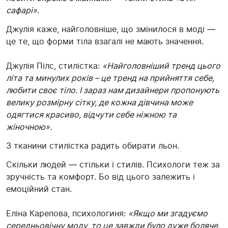
сафарі».
Джулія каже, найголовніше, що змінилося в моді —
це те, що форми тіла взагалі не мають значення.
Джулія Пілс, стилістка:
«Найголовніший тренд цього
літа та минулих років – це тренд на прийняття себе,
любити своє тіло. І зараз нам дизайнери пропонують
велику розмірну сітку, де кожна дівчина може
одягтися красиво, відчути себе ніжною та
жіночною».
З тканини стилістка радить обирати льон.
Скільки людей — стільки і стилів. Психологи теж за
зручність та комфорт. Бо від цього залежить і
емоційний стан.
Еліна Карепова, психологиня:
«Якщо ми згадуємо
середньовічну моду, то це завжди було дуже боляче,