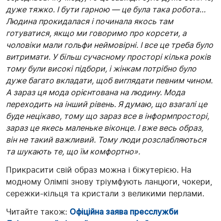
дуже тяжко. І бути гарною — це була така робота…
Людина прокидалася і починала якось там
готуватися, якщо ми говоримо про корсети, а
чоловіки мали гольфи неймовірні. І все це треба було
витримати. У більш сучасному просторі кілька років
тому були високі підбори, і жінкам потрібно було
дуже багато вкладати, щоб виглядати певним чином.
А зараз ця мода орієнтована на людину. Мода
переходить на інший рівень. Я думаю, що взагалі це
буде нецікаво, тому що зараз все в інформпросторі,
зараз це якесь маленьке віконце. І вже весь образ,
він не такий важливий. Тому люди розслабляються
та шукають те, що їм комфортно».
Прикрасити свій образ можна і біжутерією. На
модному Олімпі знову тріумфують ланцюги, чокери,
сережки-кільця та кристали з великими перлами.
Читайте також:
Офіційна заява пресслужби