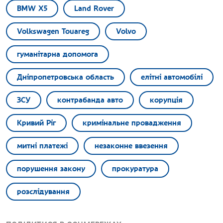
BMW X5
Land Rover
Volkswagen Touareg
Volvo
гуманітарна допомога
Дніпропетровська область
елітні автомобілі
ЗСУ
контрабанда авто
корупція
Кривий Ріг
кримінальне провадження
митні платежі
незаконне ввезення
порушення закону
прокуратура
розслідування