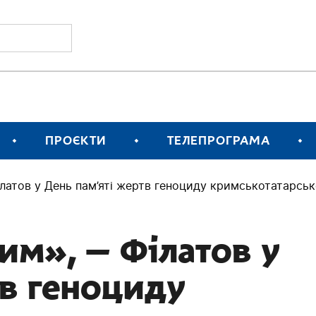
ПРОЄКТИ
ТЕЛЕПРОГРАМА
ілатов у День пам’яті жертв геноциду кримськотатарсь
им», — Філатов у
тв геноциду