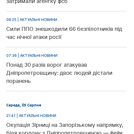
затримали агентку фсб
09:25 | АКТУАЛЬНІ НОВИНИ
Сили ППО знешкодили 66 безпілотників під
час нічної атаки росії
07:36 | АКТУАЛЬНІ НОВИНИ
Понад 30 разів ворог атакував
Дніпропетровщину: двоє людей дістали
поранень
Середа, 05 Серпня
21:41 | АКТУАЛЬНІ НОВИНИ
Окупація Зірниці на Запорізькому напрямку,
біля кордону з Дніпропетровщиною — фейк