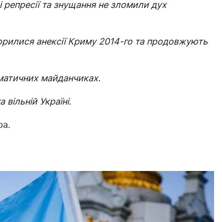
і репресії та знущання не зломили дух
орилися анексії Криму 2014-го та продовжують
матичних майданчиках.
вільній Україні.
ра.