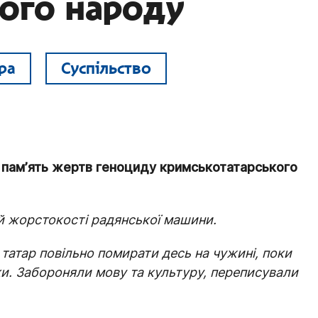
ого народу
ра
Суспільство
в памʼять жертв геноциду кримськотатарського
й жорстокості радянської машини.
татар повільно помирати десь на чужині, поки
дки. Забороняли мову та культуру, переписували