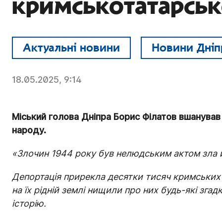
кримськотатарськ
Актуальні новини
Новини Дніп
18.05.2025, 9:14
Міський голова Дніпра Борис Філатов вшанува
народу.
«Злочин 1944 року був нелюдським актом зла 
Депортація прирекла десятки тисяч кримських 
на їх рідній землі нищили про них будь-які зга
історію.