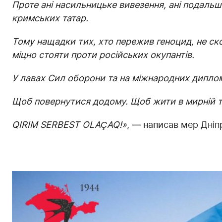
Проте ані насильницьке вивезення, ані подальш
кримських татар.
Тому нащадки тих, хто пережив геноцид, не ск
міцно стояти проти російських окупантів.
У лавах Сил оборони та на міжнародних дипло
Щоб повернутися додому. Щоб жити в мирній та 
QIRIM SERBEST OLAÇAQ!»
, — написав мер Дніп