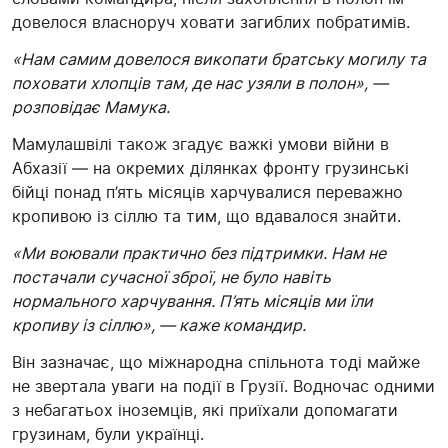
довелося власноруч ховати загиблих побратимів.
«Нам самим довелося викопати братську могилу та
поховати хлопців там, де нас узяли в полон», —
розповідає Мамука.
Мамулашвілі також згадує важкі умови війни в
Абхазії — на окремих ділянках фронту грузинські
бійці понад п’ять місяців харчувалися переважно
кропивою із сіллю та тим, що вдавалося знайти.
«Ми воювали практично без підтримки. Нам не
постачали сучасної зброї, не було навіть
нормального харчування. П’ять місяців ми їли
кропиву із сіллю», — каже командир.
Він зазначає, що міжнародна спільнота тоді майже
не звертала уваги на події в Грузії. Водночас одними
з небагатьох іноземців, які приїхали допомагати
грузинам, були українці.