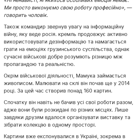
«Ні ненависті, ні якихось особливих емоцій немає.
Ми просто виконуємо свою роботу професійно», —
говорить чоловік.
Також командир звернув увагу на інформаційну
війну, яку веде росія. кремль продовжує активно
використовувати дезінформацію та намагається
грати на емоціях грузинського суспільства, однак
сучасні військові добре розуміють різницю між
пропагандою та реальністю.
Окрім військової діяльності, Мамука займається
живописом. Малювати на склі він почав ще у 2014
році. За цей час створив понад 160 картин.
Спочатку він навіть не бачив усі свої роботи разом,
адже вони були розкидані по різних місцях. Лише
завдяки друзям вдалося організувати виставку та
зібрати колекцію в одному просторі.
Картини вже експонувалися в Україні, зокрема в