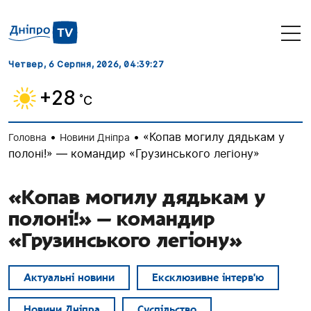
Четвер, 6 Серпня, 2026
, 04:39:27
+28
˚C
•
•
«Копав могилу дядькам у
Головна
Новини Дніпра
полоні!» — командир «Грузинського легіону»
«Копав могилу дядькам у
полоні!» — командир
«Грузинського легіону»
Актуальні новини
Ексклюзивне інтерв'ю
Новини Дніпра
Суспільство