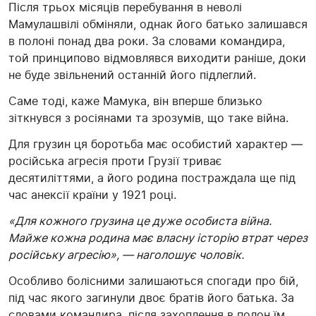
Після трьох місяців перебування в неволі
Мамулашвілі обміняли, однак його батько залишався
в полоні понад два роки. За словами командира,
той принципово відмовлявся виходити раніше, доки
не буде звільнений останній його підлеглий.
Саме тоді, каже Мамука, він вперше близько
зіткнувся з росіянами та зрозумів, що таке війна.
Для грузин ця боротьба має особистий характер —
російська агресія проти Грузії триває
десятиліттями, а його родина постраждала ще під
час анексії країни у 1921 році.
«Для кожного грузина це дуже особиста війна.
Майже кожна родина має власну історію втрат через
російську агресію», — наголошує чоловік.
Особливо болісними залишаються спогади про бій,
під час якого загинули двоє братів його батька. За
словами командира, після захоплення в полон їм