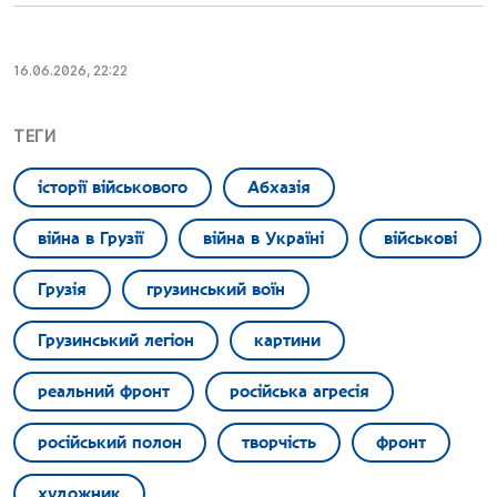
16.06.2026, 22:22
ТЕГИ
історії військового
Абхазія
війна в Грузії
війна в Україні
військові
Грузія
грузинський воїн
Грузинський легіон
картини
реальний фронт
російська агресія
російський полон
творчість
фронт
художник