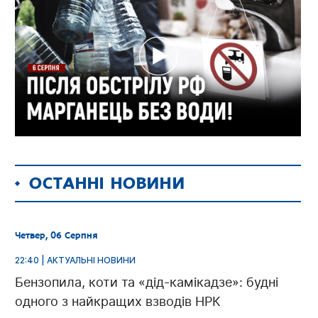
ОСТАННІ НОВИНИ
Четвер, 06 Серпня
22:40 | АКТУАЛЬНІ НОВИНИ
Бензопила, коти та «дід-камікадзе»: будні
одного з найкращих взводів НРК