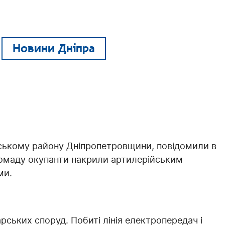
Новини Дніпра
льському району Дніпропетровщини, повідомили в
громаду окупанти накрили артилерійським
ми.
ських споруд. Побиті лінія електропередач і