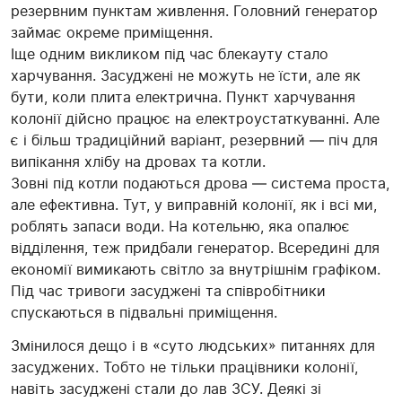
резервним пунктам живлення. Головний генератор
займає окреме приміщення.
Іще одним викликом під час блекауту стало
харчування. Засуджені не можуть не їсти, але як
бути, коли плита електрична. Пункт харчування
колонії дійсно працює на електроустаткуванні. Але
є і більш традиційний варіант, резервний — піч для
випікання хлібу на дровах та котли.
Зовні під котли подаються дрова — система проста,
але ефективна. Тут, у виправній колонії, як і всі ми,
роблять запаси води. На котельню, яка опалює
відділення, теж придбали генератор. Всередині для
економії вимикають світло за внутрішнім графіком.
Під час тривоги засуджені та співробітники
спускаються в підвальні приміщення.
Змінилося дещо і в «суто людських» питаннях для
засуджених. Тобто не тільки працівники колонії,
навіть засуджені стали до лав ЗСУ. Деякі зі