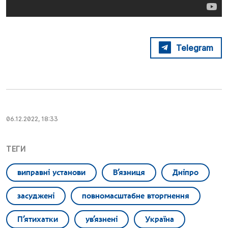
Telegram
06.12.2022, 18:33
ТЕГИ
виправні установи
В’язниця
Дніпро
засуджені
повномасштабне вторгнення
П’ятихатки
ув’язнені
Україна