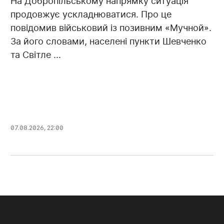
На Добропільському напрямку ситуація
продовжує ускладнюватися. Про це
повідомив військовий із позивним «Мучной».
За його словами, населені пункти Шевченко
та Світле ...
07.08.2026, 22:00