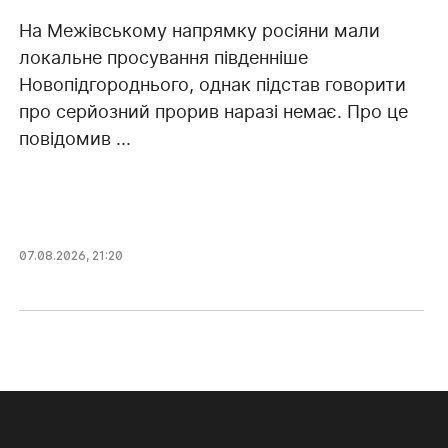
На Межівському напрямку росіяни мали
локальне просування південніше
Новопідгороднього, однак підстав говорити
про серйозний прорив наразі немає. Про це
повідомив ...
07.08.2026, 21:20