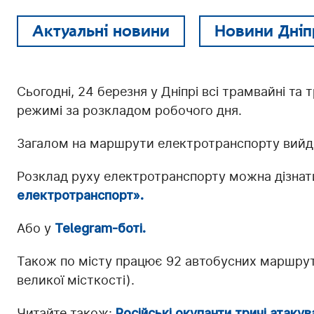
Актуальні новини
Новини Дніп
Сьогодні, 24 березня у Дніпрі всі трамвайні 
режимі за розкладом робочого дня.
Загалом на маршрути електротранспорту вийд
Розклад руху електротранспорту можна дізнати
електротранспорт».
Або у
Telegram-боті.
Також по місту працює 92 автобусних маршрутів
великої місткості).
Читайте також:
Російські окупанти тричі атаку