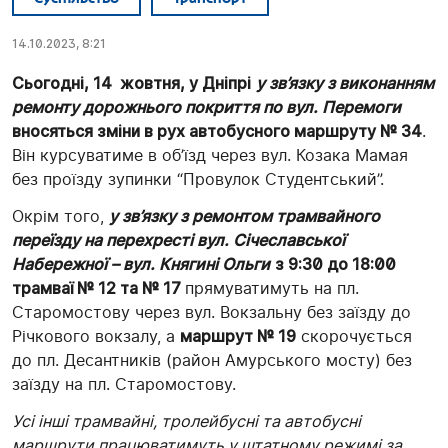
14.10.2023, 8:21
Сьогодні, 14 жовтня, у Дніпрі
у зв’язку з виконанням
ремонту дорожнього покриття по вул. Перемоги
вносяться зміни в рух автобусного маршруту № 34
.
Він курсуватиме в об’їзд через вул. Козака Мамая
без проїзду зупинки “Провулок Студентський”.
Окрім того,
у зв’язку з ремонтом трамвайного
переїзду на перехресті вул. Січеславської
Набережної – вул. Княгині Ольги
з 9:30 до 18:00
трамваї № 12 та № 17
прямуватимуть на пл.
Старомостову через вул. Вокзальну без заїзду до
Річкового вокзалу, а
маршрут № 19
скорочується
до пл. Десантників (район Амурського мосту) без
заїзду на пл. Старомостову.
Усі інші трамвайні, тролейбусні та автобусні
маршрути працюватимуть у штатному режимі за