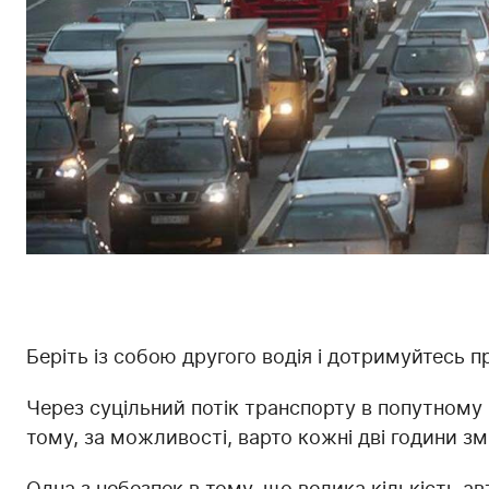
Беріть із собою другого водія і дотримуйтесь п
Через суцільний потік транспорту в попутном
тому, за можливості, варто кожні дві години з
Одна з небезпек в тому, що велика кількість а