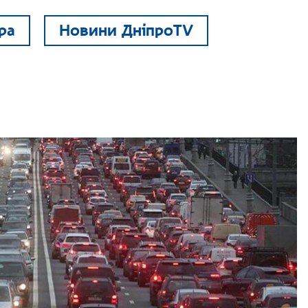
ра
Новини ДніпроTV