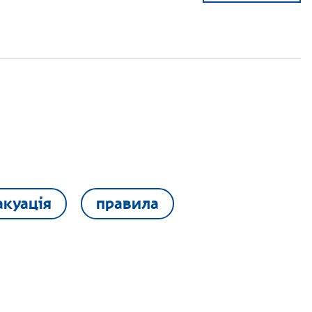
акуація
правила