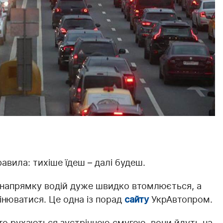
равила: тихіше їдеш – далі будеш.
у напрямку водій дуже швидко втомлюється, а
мінюватися. Це одна із порад
сайту
УкрАвтопром.
вто рухаються зустрічною смугою, вони йдуть на