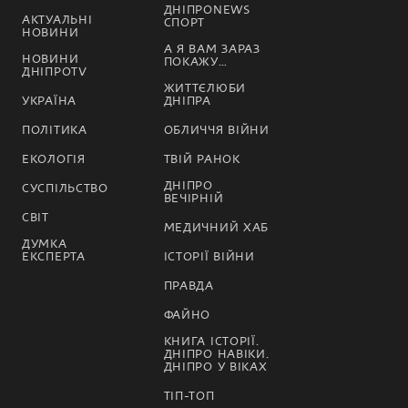
ДНІПРОNEWS
АКТУАЛЬНІ
СПОРТ
НОВИНИ
А Я ВАМ ЗАРАЗ
НОВИНИ
ПОКАЖУ…
ДНІПРОTV
ЖИТТЄЛЮБИ
УКРАЇНА
ДНІПРА
ПОЛІТИКА
ОБЛИЧЧЯ ВІЙНИ
ЕКОЛОГІЯ
ТВІЙ РАНОК
ДНІПРО
СУСПІЛЬСТВО
ВЕЧІРНІЙ
СВІТ
МЕДИЧНИЙ ХАБ
ДУМКА
ЕКСПЕРТА
ІСТОРІЇ ВІЙНИ
ПРАВДА
ФАЙНО
КНИГА ІСТОРІЇ.
ДНІПРО НАВІКИ.
ДНІПРО У ВІКАХ
ТІП-ТОП