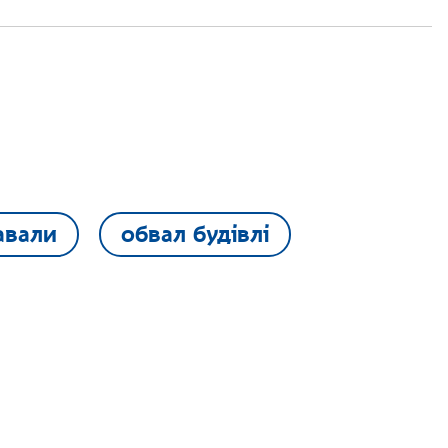
авали
обвал будівлі