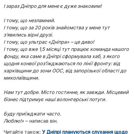
І зараз Дніпро для мене є дуже знаковим!
І тому, що незламний.
І тому, що за 20 років знайомства у мене тут
з‘явились вірні друзі.
І тому, що ультрас «Дніпра» – це диво!
І тому, що вже 1,5 місяці тут працює команда нашого
фонду, яка саме в Дніпрі сформувала хаб, з якого
щодня конвої роз‘їжджаються по лінії фронту: від
харківщини до зони ООС, від запорізької області до
миколаївщини.
Нам тут добре. Місто гостинне, як завжди. Місцевий
бізнес підтримує наші волонтерські потуги.
Буду приїжджати часто.
Люблю!»
– написав він.
Читайте також:
У Дніпрі плануються слухання щодо