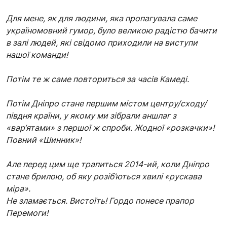
Для мене, як для людини, яка пропагувала саме
україномовний гумор, було великою радістю бачити
в залі людей, які свідомо приходили на виступи
нашої команди!
Потім те ж саме повториться за часів Камеді.
Потім Дніпро стане першим містом центру/сходу/
півдня країни, у якому ми зібрали аншлаг з
«вар‘ятами» з першої ж спроби. Жодної «розкачки»!
Повний «Шинник»!
Але перед цим ще трапиться 2014-ий, коли Дніпро
стане брилою, об яку розіб‘ються хвилі «рускава
міра».
Не зламається. Вистоїть! Гордо понесе прапор
Перемоги!