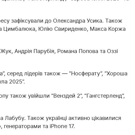
ересу зафіксували до Олександра Усика. Також
аса Цимбалюка, Юлію Свириденко, Макса Коржа
 Жук, Андрія Парубія, Романа Попова та Оззі
, серед лідерів також — “Носферату”, “Хороша
ула 2025”.
опу також увійшли “Венздей 2”, “Гангстерленд”,
ка Лабубу. Також українці активно цікавилися
 генераторами та iPhone 17.