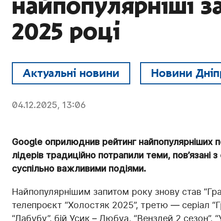
найпопулярніші за
2025 році
Актуальні новини
Новини Дніп
04.12.2025, 13:06
Google оприлюднив рейтинг найпопулярніших пош
лідерів традиційно потрапили теми, пов’язані 
суспільно важливими подіями.
Найпопулярнішим запитом року знову став “Граф
телепроєкт “Холостяк 2025”, третю — серіал “Гр
“Лабубу”, бій Усик – Дюбуа, “Венздей 2 сезон”, 