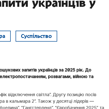
пити українців у
ра
Суспільство
укових запитів українців за 2025 рік. До
з електропостачанням, розвагами, війною та
ік відключення світла”. Другу позицію посів
а в кальмара 2”. Також у десятці лідерів —
“Ущелина”, “Гангстерленд”, “Євробачення 2025” та