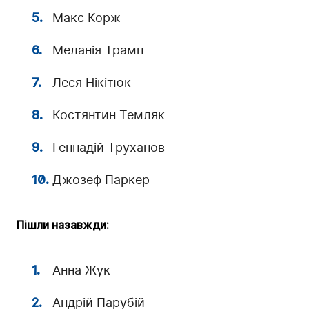
Макс Корж
Меланія Трамп
Леся Нікітюк
Костянтин Темляк
Геннадій Труханов
Джозеф Паркер
Пішли назавжди:
Анна Жук
Андрій Парубій