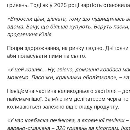
гривень. Тоді як у 2025 році вартість становил
«Виросли ціни, дівчата, тому що підвищилась 
вдома. Бачу, що більше купують. Беруть паски, 
продавчиня Юлія.
Попри здорожчання, на ринку людно. Дніпряни
аби поласувати ними на свято.
«У цей кошик… Ну, звісно, домашня ковбаса має 
можемо. Пасочки, крашанки обов’язково», – ка
Невід’ємна частина великоднього застілля – 
найсмачнішої. За м’ясним делікатесом черга не 
коливаються залежно від складу продукту.
«У нас ковбаска печінкова, з яловичої печінки 
варено-смажена – 320 гривень за кілограм. Інди