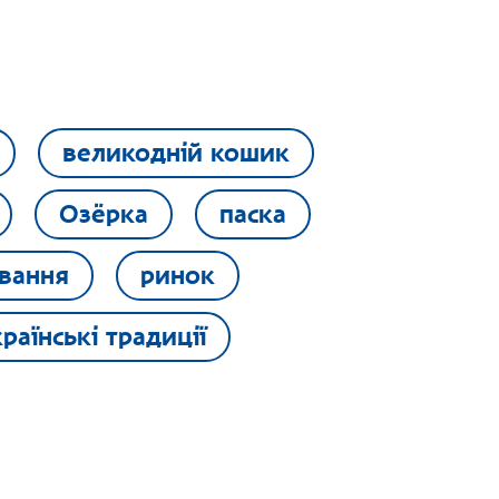
великодній кошик
Озёрка
паска
вання
ринок
раїнські традиції