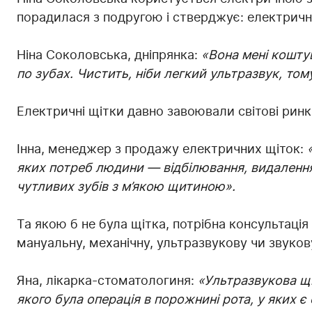
порадилася з подругою і стверджує: електричн
Ніна Соколовська, дніпрянка:
«Вона мені коштув
по зубах. Чистить, ніби легкий ультразвук, то
Електричні щітки давно завоювали світові ринк
Інна, менеджер з продажу електричних щіток:
яких потреб людини — відбілювання, видалення 
чутливих зубів з м’якою щитиною».
Та якою б не була щітка, потрібна консультаці
мануальну, механічну, ультразвукову чи звуков
Яна, лікарка-стоматологиня:
«Ультразвукова щі
якого була операція в порожнині рота, у яких є