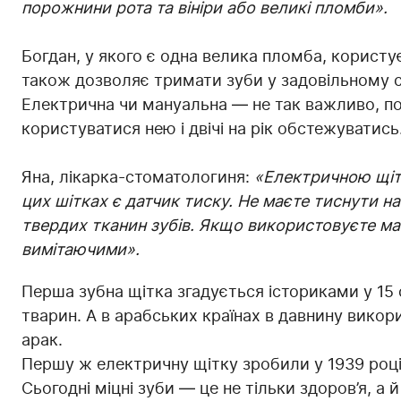
порожнини рота та вініри або великі пломби».
Богдан, у якого є одна велика пломба, корист
також дозволяє тримати зуби у задовільному с
Електрична чи мануальна — не так важливо, п
користуватися нею і двічі на рік обстежуватись
Яна, лікарка-стоматологиня:
«Електричною щіт
цих шітках є датчик тиску. Не маєте тиснути н
твердих тканин зубів. Якщо використовуєте ма
вимітаючими».
Перша зубна щітка згадується істориками у 15 
тварин. А в арабських країнах в давнину викор
арак.
Першу ж електричну щітку зробили у 1939 роц
Сьогодні міцні зуби — це не тільки здоров’я, а 