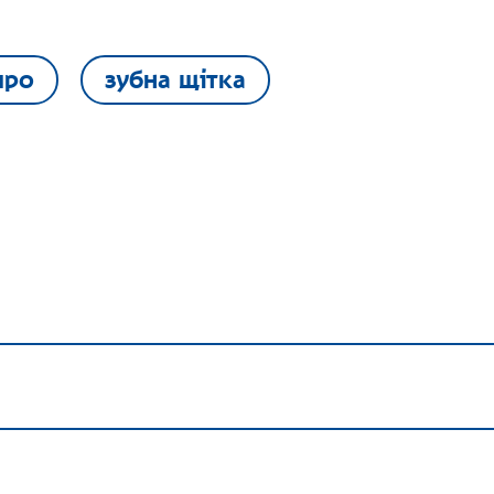
про
зубна щітка