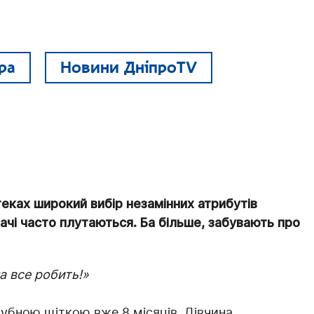
ра
Новини ДніпроTV
птеках широкий вибір незамінних атрибутів
вачі часто плутаються. Ба більше, забувають про
а все робить!»
убною щіткою вже 8 місяців. Дівчина