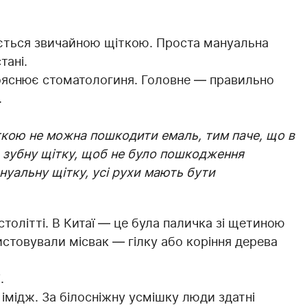
ується звичайною щіткою. Проста мануальна
тані.
ояснює стоматологиня. Головне — правильно
.
кою не можна пошкодити емаль, тим паче, що в
а зубну щітку, щоб не було пошкодження
нуальну щітку, усі рухи мають бути
столітті. В Китаї — це була паличка зі щетиною
истовували місвак — гілку або коріння дерева
і.
й імідж. За білосніжну усмішку люди здатні