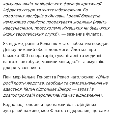
комунальників, поліцейських, фахівців критичної
інфраструктури та життєзабезпечення. Бо
подолання наслідків руйнувань і реалії блекаутів
неможливо повністю прорахувати жодними (навіть
надсучасними) протоколами німецьких чи будь-яких
інших європейських служб»,
— зазначив Філатов.
Як відомо, раніше Кельн як місто-побратим передав
Дніпру чималий обсяг допомоги. Йдеться про
близько 300 генераторів, гуманітарні та медичні
вантажі, автобуси, машини «швидкої» та амуніцію
для рятувальників.
Пані мер Кельна Генрієтта Рекер наголосила:
«Війна
росії проти людства, свободи та самовизначення не
вдасться. Кельн підтримає Дніпро — зараз і в
довгостроковій перспективі під час відновлення».
Водночас, говорячи про важливість офіційних
зустрічей наживо, мер Філатов підкреслив, що саме