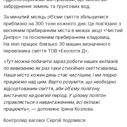
забруднення земель та ґрунтових вод.
За минулий місяць обʼєми сміття збільшилися
приблизно на 300 тонн кожного дня. Це повʼязано з
весняним прибиранням міста в межах акції «Чистий
Дніпро» та посиленим прибиранням кладовищ.
На лінії працює близько 30 машин визначеного
перевізника сміття ТОВ «Екологія Д».
«Тут можна побачити зараз роботи наших екіпажів
по вивезенню як раз таки стихійних сміттєзвалищ.
Наше місто кожен день стає чистішим, і ми плідно
працюємо над цим. Варто розуміти, що необхідно
відсортованим сміття, аби обʼєму полігону
вистачило на довгий період. У цілому полігон
справляється з навантаженням, всі екіпажі
працюють»
, — доповнює Ірина Козлова.
Контролер вагової Сергій поділився: