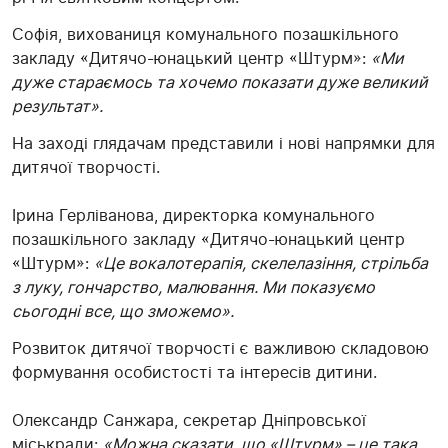
Софія, вихованиця комунального позашкільного
закладу «Дитячо-юнацький центр «Штурм»:
«Ми
дуже стараємось та хочемо показати дуже великий
результат».
На заході глядачам представили і нові напрямки для
дитячої творчості.
Ірина Герліванова, директорка комунального
позашкільного закладу «Дитячо-юнацький центр
«Штурм»:
«Це вокалотерапія, скелелазіння, стрільба
з луку, гончарство, малювання. Ми показуємо
сьогодні все, що зможемо».
Розвиток дитячої творчості є важливою складовою
формування особистості та інтересів дитини.
Олександр Санжара, секретар Дніпровської
міськради:
«Можна сказати, що «Штурм» – це така