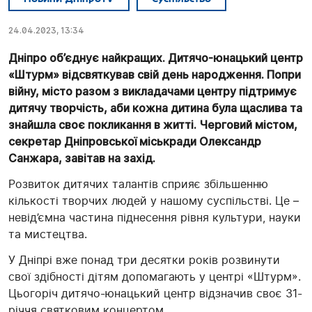
24.04.2023, 13:34
Дніпро об’єднує найкращих. Дитячо-юнацький центр
«Штурм» відсвяткував свій день народження. Попри
війну, місто разом з викладачами центру підтримує
дитячу творчість, аби кожна дитина була щаслива та
знайшла своє покликання в житті. Черговий містом,
секретар Дніпровської міськради Олександр
Санжара, завітав на захід.
Розвиток дитячих талантів сприяє збільшенню
кількості творчих людей у нашому суспільстві. Це –
невід’ємна частина піднесення рівня культури, науки
та мистецтва.
У Дніпрі вже понад три десятки років розвинути
свої здібності дітям допомагають у центрі «Штурм».
Цьогоріч дитячо-юнацький центр відзначив своє 31-
річчя святковим концертом.