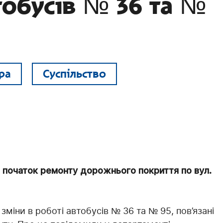
тобусів № 36 та №
ра
Суспільство
и початок ремонту дорожнього покриття по вул.
міни в роботі автобусів № 36 та № 95, пов’язані