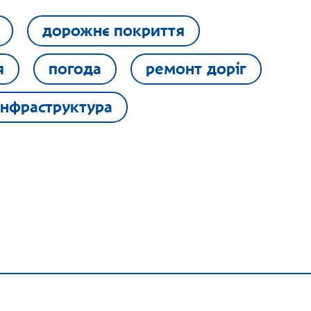
дорожнє покриття
я
погода
ремонт доріг
інфраструктура