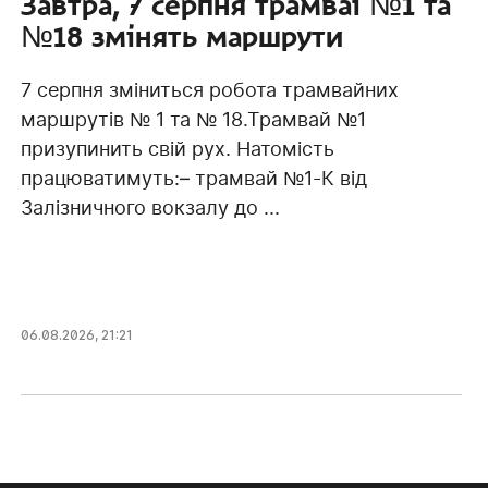
Завтра, 7 серпня трамваї №1 та
№18 змінять маршрути
7 серпня зміниться робота трамвайних
маршрутів № 1 та № 18.Трамвай №1
призупинить свій рух. Натомість
працюватимуть:– трамвай №1-К від
Залізничного вокзалу до ...
06.08.2026, 21:21