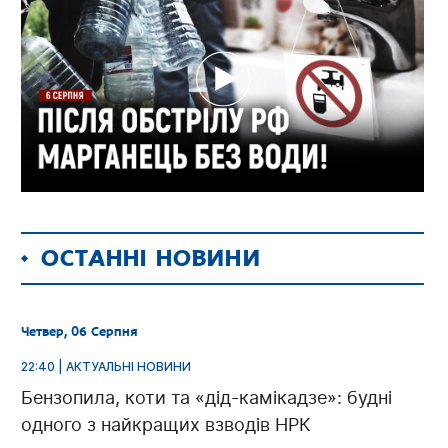
ОСТАННІ НОВИНИ
Четвер, 06 Серпня
22:40 | АКТУАЛЬНІ НОВИНИ
Бензопила, коти та «дід-камікадзе»: будні
одного з найкращих взводів НРК