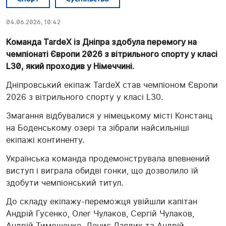
04.06.2026, 10:42
Команда TardeX із Дніпра здобула перемогу на
чемпіонаті Європи 2026 з вітрильного спорту у класі
L30, який проходив у Німеччині.
Дніпровський екіпаж TardeX став чемпіоном Європи
2026 з вітрильного спорту у класі L30.
Змагання відбувалися у німецькому місті Констанц
на Боденському озері та зібрали найсильніші
екіпажі континенту.
Українська команда продемонструвала впевнений
виступ і виграла обидві гонки, що дозволило їй
здобути чемпіонський титул.
До складу екіпажу-переможця увійшли капітан
Андрій Гусенко, Олег Чулаков, Сергій Чулаков,
Андрій Тимошенко, Денис Дзядик та Андрій