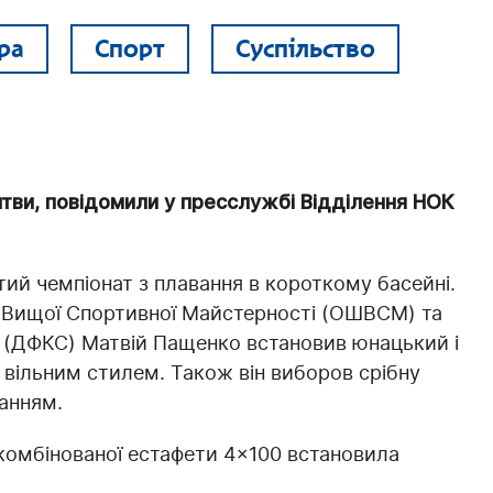
ра
Спорт
Суспільство
итви, повідомили у пресслужбі Відділення НОК
тий чемпіонат з плавання в короткому басейні.
 Вищої Спортивної Майстерності (ОШВСМ) та
 (ДФКС) Матвій Пащенко встановив юнацький і
 вільним стилем. Також він виборов срібну
анням.
комбінованої естафети 4×100 встановила