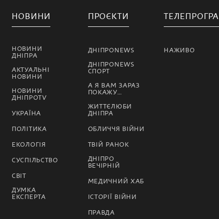
НОВИНИ
ПРОЄКТИ
ТЕЛЕПРОГР
НОВИНИ
ДНІПРОNEWS
НАЖИВО
ДНІПРА
ДНІПРОNEWS
АКТУАЛЬНІ
СПОРТ
НОВИНИ
А Я ВАМ ЗАРАЗ
НОВИНИ
ПОКАЖУ…
ДНІПРОTV
ЖИТТЄЛЮБИ
УКРАЇНА
ДНІПРА
ПОЛІТИКА
ОБЛИЧЧЯ ВІЙНИ
ЕКОЛОГІЯ
ТВІЙ РАНОК
ДНІПРО
СУСПІЛЬСТВО
ВЕЧІРНІЙ
СВІТ
МЕДИЧНИЙ ХАБ
ДУМКА
ЕКСПЕРТА
ІСТОРІЇ ВІЙНИ
ПРАВДА