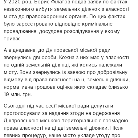
У 2020 році Борис Філатов подав заяву по фактах
незаконного вибутя земельних ділянок з власності
міста до правоохоронних органів. По цих фактах
було зареєстровано відповідне кримінальне
провадження, досудове розслідування у якому
триває.
А віднедавна, до Дніпровської міської ради
звернулись дві особи. Кожна з них має у власності
по одній земельній ділянці, які колись належали
місту. Вони звернулись із заявою про добровільну
відмову від права власності на ці земельні ділянки,
нормативна грошова оцінка яких складає близько
19 млн. грн.
Сьогодні під час сесії міської ради депутати
проголосували за надання згоди на одержання
Дніпровською міською територіальною громадою
права власності на ці дві земельні ділянки. Після
певних процедур, наше місто укладе угоду про