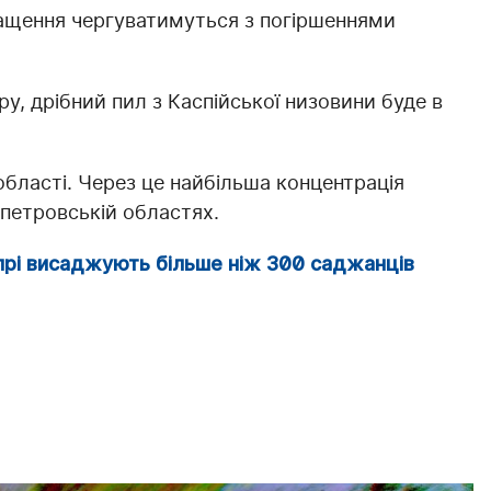
ащення чергуватимуться з погіршеннями
у, дрібний пил з Каспійської низовини буде в
бласті. Через це найбільша концентрація
опетровській областях.
ніпрі висаджують більше ніж 300 саджанців