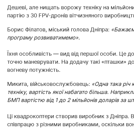
Дешеві, але нищать ворожу техніку на мільйон
партію з 30 FPV-дронів вітчизняного виробницт
Борис Філатов, міський голова Дніпра:
«Бажаємо
програму розвиватимемо».
Їхня особливість — вид від першої особи. Це 
точно маневрувати. На додачу такі «пташки» до
вогневу потужність.
Микита, військовослужбовець:
«Одна така річ
техніку, вартість якої набагато більша. Напри
БМП вартістю від 1 до 2 мільйонів доларів за шт
Ці квадрокоптери створив виробник з Дніпра.
співпрацю з різними виробниками, оскільки вони