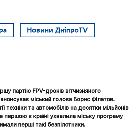
ра
Новини ДніпроTV
ершу партію FPV-дронів вітчизняного
анонсував міський голова Борис Філатов.
ї техніки та автомобілів на десятки мільйонів
не першою в країні ухвалила міську програму
имали перші такі безпілотники.