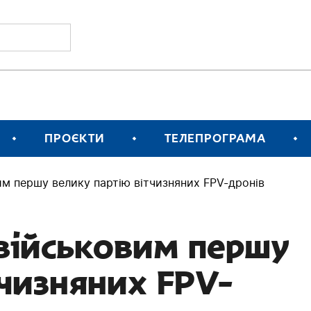
ПРОЄКТИ
ТЕЛЕПРОГРАМА
им першу велику партію вітчизняних FPV-дронів
військовим першу
тчизняних FPV-