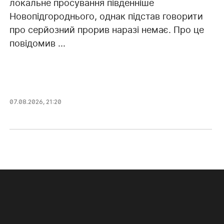
локальне просування південніше
Новопідгороднього, однак підстав говорити
про серйозний прорив наразі немає. Про це
повідомив ...
07.08.2026, 21:20