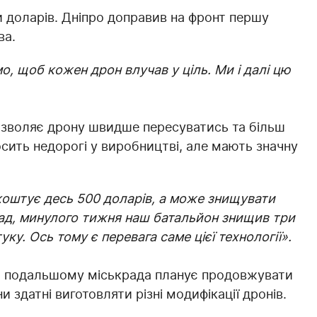
и доларів. Дніпро доправив на фронт першу
ва.
, щоб кожен дрон влучав у ціль. Ми і далі цю
дозволяє дрону швидше пересуватись та більш
сить недорогі у виробництві, але мають значну
 коштує десь 500 доларів, а може знищувати
клад, минулого тижня наш батальйон знищив три
уку. Ось тому є перевага саме цієї технології».
 В подальшому міськрада планує продовжувати
 здатні виготовляти різні модифікації дронів.