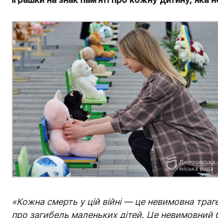
«Кожна смерть у цій війні — це невимовна траг
про загибель маленьких дітей. Це невимовний бі