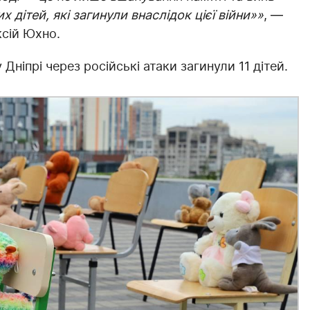
х дітей, які загинули внаслідок цієї війни»»
, —
ксій Юхно.
Дніпрі через російські атаки загинули 11 дітей.