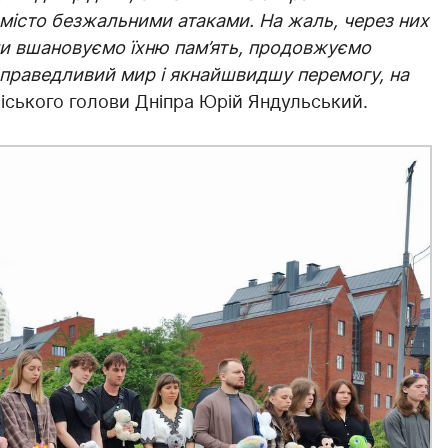
 місто безжальними атаками. На жаль, через них
 ми вшановуємо їхню пам’ять, продовжуємо
справедливий мир і якнайшвидшу перемогу, на
міського голови Дніпра Юрій Яндульський.