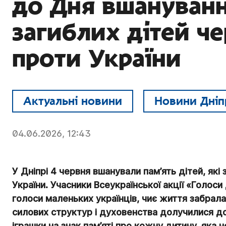
до Дня вшануванн
загиблих дітей че
проти України
Актуальні новини
Новини Дніп
04.06.2026, 12:43
У Дніпрі 4 червня вшанували пам’ять дітей, які 
України. Учасники Всеукраїнської акції «Голос
голоси маленьких українців, чиє життя забрала
силових структур і духовенства долучилися до
іграшки на знак пам’яті про кожну дитину, яка не