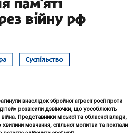
я пам’яті
рез війну рф
ра
Суспільство
загинули внаслідок збройної агресії росії проти
и дітей» розвісили дзвіночки, що уособлюють
 війна. Представники міської та обласної влади,
 хвилини мовчання, спільної молитви та поклали
 встигла здійснити свої мрії.