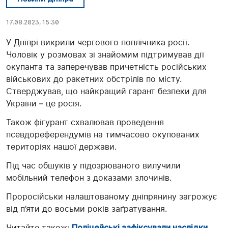
17.08.2023, 15:30
У Дніпрі викрили чергового поплічника росії.
Чоловік у розмовах зі знайомим підтримував дії
окупанта та заперечував причетність російських
військових до ракетних обстрілів по місту.
Стверджував, що найкращий гарант безпеки для
України – це росія.
Також фігурант схвалював проведення
псевдореферендумів на тимчасово окупованих
територіях нашої держави.
Під час обшуків у підозрюваного вилучили
мобільний телефон з доказами злочинів.
Проросійськи налаштованому дніпрянину загрожує
від
п’яти до восьми років
заґратування.
Читайте також:
Поліцейські зафіксували наслідки