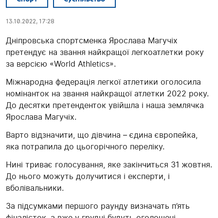
13.10.2022, 17:28
Дніпровська спортсменка Ярослава Магучіх
претендує на звання найкращої легкоатлетки року
за версією «World Athletics».
Міжнародна федерація легкої атлетики оголосила
номінанток на звання найкращої атлетки 2022 року.
До десятки претенденток увійшла і наша землячка
Ярослава Магучіх.
Варто відзначити, що дівчина – єдина європейка,
яка потрапила до цьогорічного переліку.
Нині триває голосування, яке закінчиться 31 жовтня.
До нього можуть долучитися і експерти, і
вболівальники.
За підсумками першого раунду визначать п’ять
фіналісток, а вже у грудні будуть оголошені