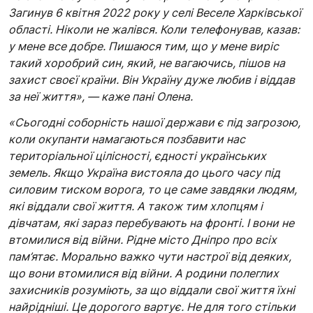
Загинув 6 квітня 2022 року у селі Веселе Харківської
області. Ніколи не жалівся. Коли телефонував, казав:
у мене все добре. Пишаюся тим, що у мене виріс
такий хоробрий син, який, не вагаючись, пішов на
захист своєї країни. Він Україну дуже любив і віддав
за неї життя», — каже пані Олена.
«Сьогодні соборність нашої держави є під загрозою,
коли окупанти намагаються позбавити нас
територіальної цілісності, єдності українських
земель. Якщо Україна вистояла до цього часу під
силовим тиском ворога, то це саме завдяки людям,
які віддали свої життя. А також тим хлопцям і
дівчатам, які зараз перебувають на фронті. І вони не
втомилися від війни. Рідне місто Дніпро про всіх
пам’ятає. Морально важко чути настрої від деяких,
що вони втомилися від війни. А родини полеглих
захисників розуміють, за що віддали свої життя їхні
найрідніші. Це дорогого вартує. Не для того стільки