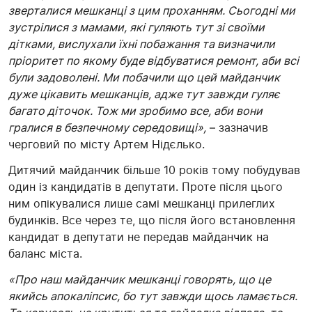
зверталися мешканці з цим проханням. Сьогодні ми
зустрілися з мамами, які гуляють тут зі своїми
дітками, вислухали їхні побажання та визначили
пріоритет по якому буде відбуватися ремонт, аби всі
були задоволені. Ми побачили що цей майданчик
дуже цікавить мешканців, адже тут завжди гуляє
багато діточок. Тож ми зробимо все, аби вони
гралися в безпечному середовищі»,
– зазначив
черговий по місту Артем Нідєлько.
Дитячий майданчик більше 10 років тому побудував
один із кандидатів в депутати. Проте після цього
ним опікувалися лише самі мешканці прилеглих
будинків. Все через те, що після його встановлення
кандидат в депутати не передав майданчик на
баланс міста.
«Про наш майданчик мешканці говорять, що це
якийсь апокаліпсис, бо тут завжди щось ламається.