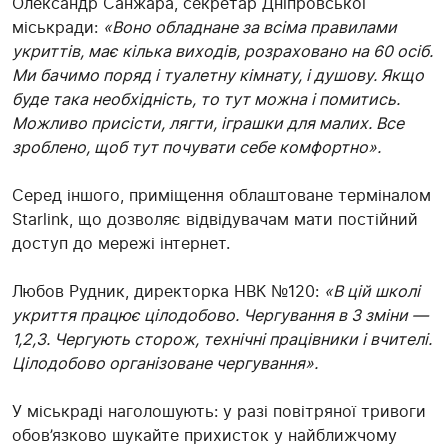
Олександр Санжара, секретар Дніпровської
міськради:
«Воно обладнане за всіма правилами
укриттів, має кілька виходів, розраховано на 60 осіб.
Ми бачимо поряд і туалетну кімнату, і душову. Якщо
буде така необхідність, то тут можна і помитись.
Можливо присісти, лягти, іграшки для малих. Все
зроблено, щоб тут почувати себе комфортно».
Серед іншого, приміщення облаштоване терміналом
Starlink, що дозволяє відвідувачам мати постійний
доступ до мережі інтернет.
Любов Рудник, директорка НВК №120:
«В цій школі
укриття працює цілодобово. Чергування в 3 зміни —
1,2,3. Чергують сторож, технічні працівники і вчителі.
Цілодобово організоване чергування».
У міськраді наголошують: у разі повітряної тривоги
обов’язково шукайте прихисток у найближчому