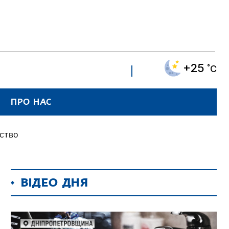
+25
˚C
ПРО НАС
мство
ВІДЕО ДНЯ