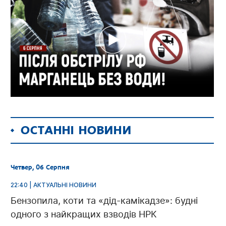
ОСТАННІ НОВИНИ
Четвер, 06 Серпня
22:40 | АКТУАЛЬНІ НОВИНИ
Бензопила, коти та «дід-камікадзе»: будні
одного з найкращих взводів НРК