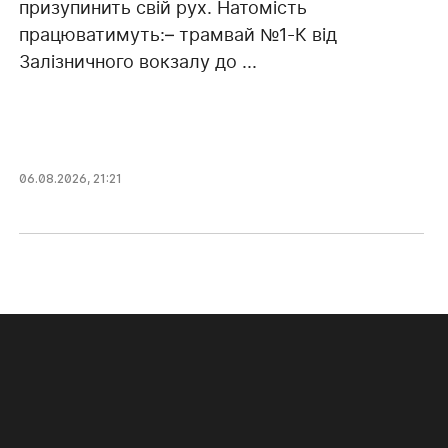
призупинить свій рух. Натомість
працюватимуть:– трамвай №1-К від
Залізничного вокзалу до ...
06.08.2026, 21:21