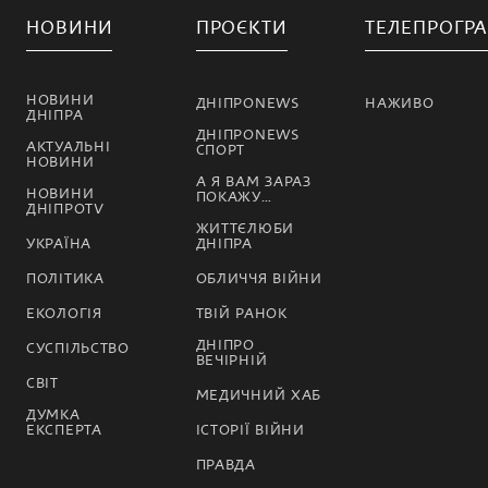
НОВИНИ
ПРОЄКТИ
ТЕЛЕПРОГР
НОВИНИ
ДНІПРОNEWS
НАЖИВО
ДНІПРА
ДНІПРОNEWS
АКТУАЛЬНІ
СПОРТ
НОВИНИ
А Я ВАМ ЗАРАЗ
НОВИНИ
ПОКАЖУ…
ДНІПРОTV
ЖИТТЄЛЮБИ
УКРАЇНА
ДНІПРА
ПОЛІТИКА
ОБЛИЧЧЯ ВІЙНИ
ЕКОЛОГІЯ
ТВІЙ РАНОК
ДНІПРО
СУСПІЛЬСТВО
ВЕЧІРНІЙ
СВІТ
МЕДИЧНИЙ ХАБ
ДУМКА
ЕКСПЕРТА
ІСТОРІЇ ВІЙНИ
ПРАВДА