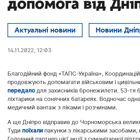
допомога від Дні
Актуальні новини
Новини Дніп
14.11.2022, 12:03
Благодійний фонд «ТАПС-Україна», Координацій
продовжують допомагати військовим і цивільн
передало
для захисників бронежилети. 53-тя 
ліхтарики на сонячних батареях. Водночас одна
медичний вантаж з ліками і розчинами.
А ще Дніпро відправив до Чорноморська велики
Туди
поїхали
пакунки з лікарськими засобами, 
Головний партнер цієї акції з гуманітарної підтр