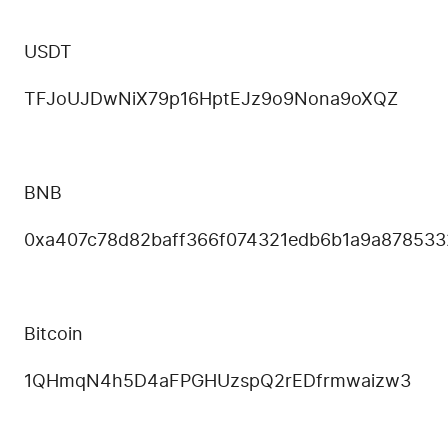
USDT
TFJoUJDwNiX79p16HptEJz9o9Nona9
oXQZ
BNB
0xa407c78d82baff366f074321edb6
b1a9a878533
Bitcoin
1QHmqN4h5D4aFPGHUzspQ2rEDfrmwa
izw3