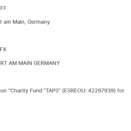
EFF
t am Main, Germany
EFX
FURT AM MAIN GERMANY
ation “Charity Fund “TAPS” (ESREOU: 42297939) for
4