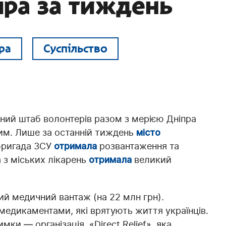
пра за тиждень
ра
Суспільство
ний штаб волонтерів разом з мерією Дніпра
им. Лише за останній тиждень
місто
бригада ЗСУ
отримала
розвантаження та
 з міських лікарень
отримала
великий
й медичний вантаж (на 22 млн грн).
медикаментами, які врятують життя українців.
имки — організація «Direct Relief», яка