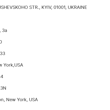
USHEVSKOHO STR., KYIV, 01001, UKRAINE
, 3a
0
S33
w York,USA
54
 3N
on, New York, USA