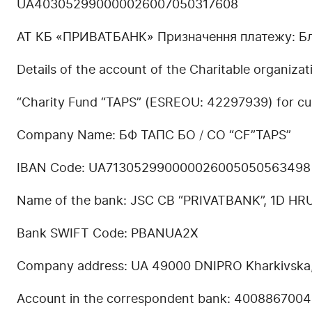
UA403052990000026007050317608
АТ КБ «ПРИВАТБАНК» Призначення платежу: Бл
Details of the account of the Charitable organizat
“Charity Fund “TAPS” (ESREOU: 42297939) for cur
Company Name: БФ TAПC БО / CO “CF”TAPS”
IBAN Code: UA713052990000026005050563498
Name of the bank: JSC CB “PRIVATBANK”, 1D HR
Bank SWIFT Code: PBANUA2X
Company address: UA 49000 DNIPRO Kharkivska
Account in the correspondent bank: 4008867004