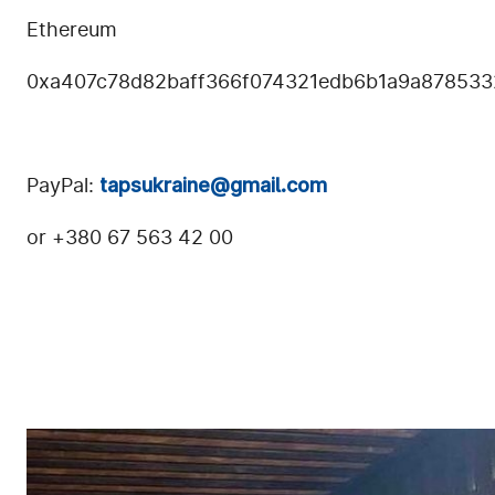
Ethereum
0xa407c78d82baff366f074321edb6
b1a9a878533
PayPal:
tapsukraine@gmail.com
or +380 67 563 42 00