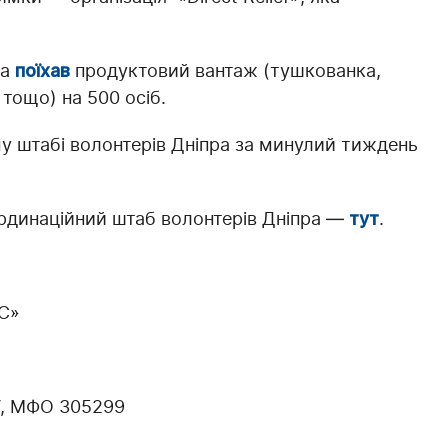
ва
поїхав
продуктовий вантаж (тушкованка,
 тощо) на 500 осіб.
 штабі волонтерів Дніпра за минулий тиждень
ординаційний штаб волонтерів Дніпра —
тут
.
ПС»
У, МФО 305299