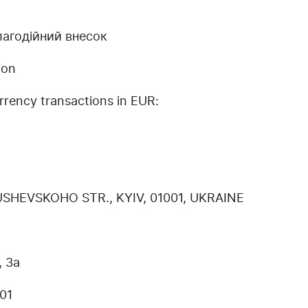
агодійний внесок
ion
rency transactions in EUR:
USHEVSKOHO STR., KYIV, 01001, UKRAINE
, 3a
01