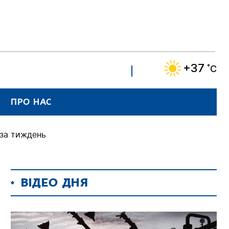
+37
˚C
ПРО НАС
 за тиждень
ВІДЕО ДНЯ