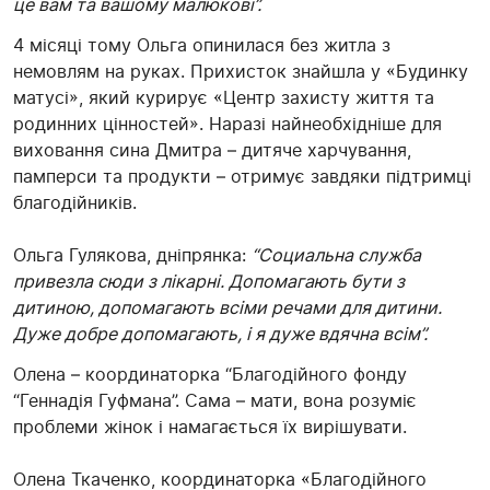
це вам та вашому малюкові”.
4 місяці тому Ольга опинилася без житла з
немовлям на руках. Прихисток знайшла у «Будинку
матусі», який курирує «Центр захисту життя та
родинних цінностей». Наразі найнеобхідніше для
виховання сина Дмитра – дитяче харчування,
памперси та продукти – отримує завдяки підтримці
благодійників.
Ольга Гулякова, дніпрянка:
“Социальна служба
привезла сюди з лікарні. Допомагають бути з
дитиною, допомагають всіми речами для дитини.
Дуже добре допомагають, і я дуже вдячна всім”.
Олена – координаторка “Благодійного фонду
“Геннадія Гуфмана”. Сама – мати, вона розуміє
проблеми жінок і намагається їх вирішувати.
Олена Ткаченко, координаторка «Благодійного