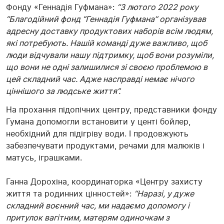
Фонду «Геннадія Гуфмана»:
“З лютого 2022 року
“Благодійний фонд “Геннадія Гуфмана” організував
адресну доставку продуктових наборів всім людям,
які потребують. Нашій команді дуже важливо, щоб
люди відчували нашу підтримку, щоб вони розуміли,
що вони не одні залишилися зі своєю проблемою в
цей складний час. Адже насправді немає нічого
ціннішого за людське життя”.
На прохання підопічних центру, представники фонду
Гумана допомогли встановити у центі бойлер,
необхідний для підігріву води. І продовжують
забезпечувати продуктами, речами для малюків і
матусь, іграшками.
Ганна Дорохіна, координаторка «Центру захисту
життя та родинних цінностей»:
“Наразі, у дуже
складний воєнний час, ми надаємо допомогу і
притулок вагітним, матерям одиночкам з