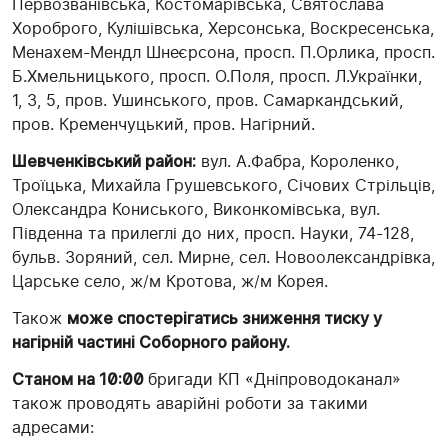
Первозванівська, Костомарівська, Святослава
Хороброго, Кулішівська, Херсонська, Воскресенська,
Менахем-Мендл Шнеєрсона, просп. П.Орлика, просп.
Б.Хмельницького, просп. О.Поля, просп. Л.Українки,
1, 3, 5, пров. Ушинського, пров. Самаркандський,
пров. Кременчуцький, пров. Нагірний.
Шевченківський район:
вул. А.Фабра, Короленко,
Троїцька, Михайла Грушевського, Січових Стрільців,
Олександра Кониського, Виконкомівська, вул.
Південна та прилеглі до них, просп. Науки, 74-128,
бульв. Зоряний, сел. Мирне, сел. Новоолександрівка,
Царське село, ж/м Кротова, ж/м Корея.
Також
може спостерігатись зниження тиску у
нагірній частині Соборного району.
Станом на 10:00
бригади КП «Дніпроводоканал»
також проводять аварійні роботи за такими
адресами: