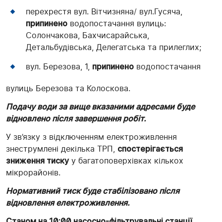
перехрестя вул. Вітчизняна/ вул.Гусяча,
припинено
водопостачання вулиць:
Солончакова, Бахчисарайська,
Детальбудівська, Делегатська та прилеглих;
вул. Березова, 1,
припинено
водопостачання
вулиць Березова та Колоскова.
Подачу води за вище вказаними адресами буде
відновлено після завершення робіт.
У зв’язку з відключенням електроживлення
знеструмлені декілька ТРП,
спостерігається
зниження тиску
у багатоповерхівках кількох
мікрорайонів.
Нормативний тиск буде стабілізовано після
відновлення електроживлення.
Станом на 10:00 насосно-фільтрувальні станції