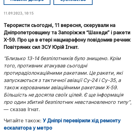
11.09.2023, 10:15
Терористи сьогодні, 11 вересня, скерували на
Дніпропетровщину та Запоріжжя “Шахеди” і ракети
Х-59. Про це в етері нацмарафону повідомив речник
Повітряних сил ЗСУ Юрій Ігнат.
“Близько 13-14 безпілотників було знищено. Крім
того, противник атакував сьогодні
протирадіолокаційними ракетами. Це ракети, які
запускаються з тактичної авіації Су-24 і Су-35, а
також керованими авіаційними ракетами Х-59.
Більшість не досягла своїх цілей. Є ще інформація
про один збитий безпілотник невстановленого типу”
,
— сказав Ігнат.
Читайте також:
У Дніпрі перевірили хід ремонту
ескалатора у метро