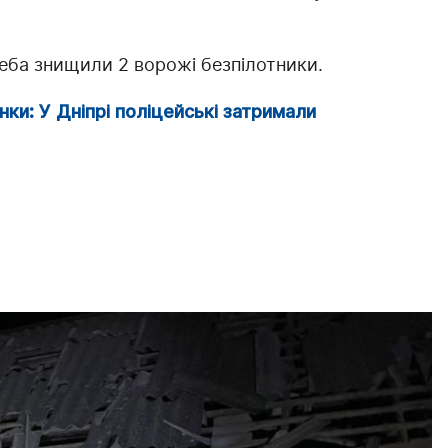
ба знищили 2 ворожі безпілотники.
нки: У Дніпрі поліцейські затримали