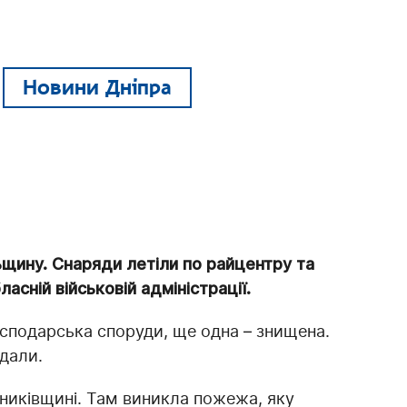
Новини Дніпра
льщину. Снаряди летіли по райцентру та
асній військовій адміністрації.
осподарська споруди, ще одна – знищена.
дали.
ьниківщині. Там виникла пожежа, яку