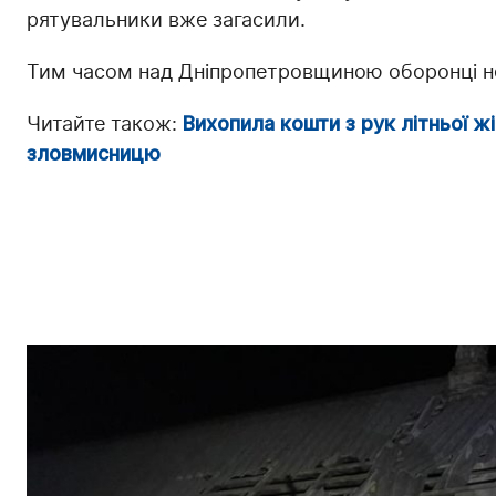
рятувальники вже загасили.
Тим часом над Дніпропетровщиною оборонці не
Читайте також:
Вихопила кошти з рук літньої жі
зловмисницю