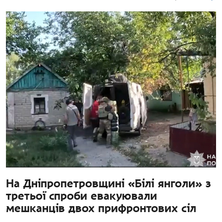
На Дніпропетровщині «Білі янголи» з
третьої спроби евакуювали
мешканців двох прифронтових сіл