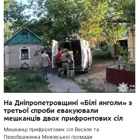
На Дніпропетровщині «Білі янголи» з
третьої спроби евакуювали
мешканців двох прифронтових сіл
Мешканці прифронтових сіл Веселе та
Преображенка Межівської громади