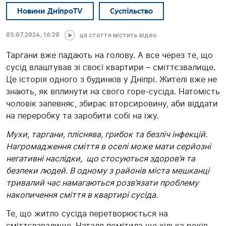
Новини ДніпроTV
Суспільство
05.07.2024, 16:20
ця стаття містить відео
Таргани вже падають на голову. А все через те, що
сусід влаштував зі своєї квартири – сміттєзвалище.
Це історія одного з будинків у Дніпрі. Жителі вже не
знають, як вплинути на свого горе-сусіда. Натомість
чоловік запевняє, збирає вторсировину, аби віддати
на переробку та заробити собі на їжу.
Мухи, таргани, пліснява, грибок та безліч інфекцій.
Нагромадження сміття в оселі може мати серйозні
негативні наслідки, що стосуються здоров’я та
безпеки людей. В одному з районів міста мешканці
тривалий час намагаються розв’язати проблему
накопичення сміття в квартирі сусіда.
Те, що житло сусіда перетворюється на
сміттєвзвалище, Наталя помітила ще кілька років