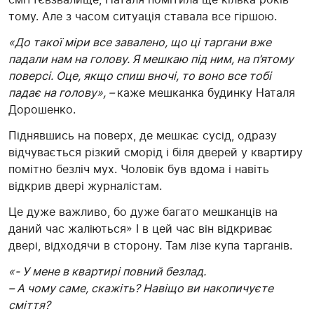
тому. Але з часом ситуація ставала все гіршою.
«До такої міри все завалено, що ці таргани вже
падали нам на голову. Я мешкаю під ним, на п’ятому
поверсі. Оце, якщо спиш вночі, то воно все тобі
падає на голову», –
каже мешканка будинку Наталя
Дорошенко.
Піднявшись на поверх, де мешкає сусід, одразу
відчувається різкий сморід і біля дверей у квартиру
помітно безліч мух. Чоловік був вдома і навіть
відкрив двері журналістам.
Це дуже важливо, бо дуже багато мешканців на
даний час жаліються» І в цей час він відкриває
двері, відходячи в сторону. Там лізе купа тарганів.
«- У мене в квартирі повний безлад.
– А чому саме, скажіть? Навіщо ви накопичуєте
сміття?