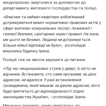
неодноразово зверталися за допомогою до
департаменту житлового господарства та поліції.
«Власник та наймач квартири зобов’язаний
дотримуватися вимог нормативно-правових актів у
сфері житлово-комунальних послуг, пожежної і
газової безпеки, санітарних норм і правил. На жаль
ми цього не бачимо. Людина не дотримується.
Більше ніякої відповіді не було»
, -розповідає
мешканка будинку Ірина.
Поліція теж не змогла вирішити це питання.
«Під час неодноразових стуків у двері, їх ніхто не
відчинив. Встановити, хто саме проживає за цією
адресою, не вдалося. У разі встановлення
громадянина, який мешкає за даною адресою, його
буде притягнуто до відповідальності згідно
законодавства України», –
розповідає Ірина
.
Мешканці планують знову звертатись до