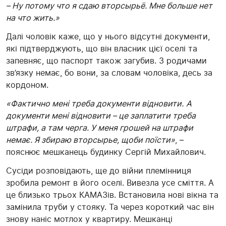
– Ну потому что я сдаю вторсырьё. Мне больше нет
на что жить.»
Далі чоловік каже, що у нього відсутні документи,
які підтверджують, що він власник цієї оселі та
запевняє, що паспорт також загубив. З родичами
зв’язку немає, бо вони, за словам чоловіка, десь за
кордоном.
«Фактично
мені треба документи відновити.
А
документи мені відновити – це заплатити треба
штрафи, а там черга. У меня грошей на штрафи
немає. Я збираю вторсырье, щоби поїсти»
, –
пояснює мешканець будинку Сергій Михайлович.
Сусіди розповідають, ще до війни племінниця
зробила ремонт в його оселі. Вивезла усе сміття. А
це близько трьох КАМАЗів. Встановила нові вікна та
замінила труби у стояку. Та через короткий час він
знову наніс мотлох у квартиру. Мешканці