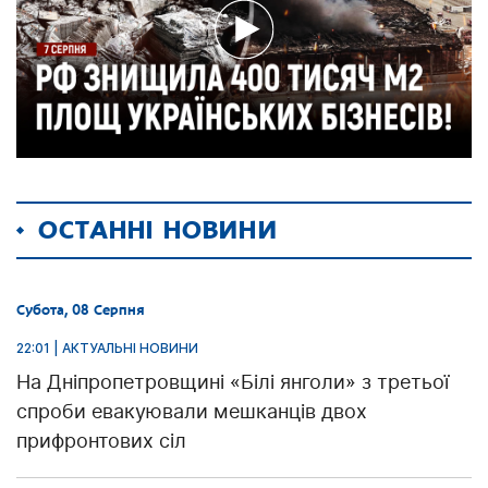
ОСТАННІ НОВИНИ
Субота, 08 Серпня
22:01 | АКТУАЛЬНІ НОВИНИ
На Дніпропетровщині «Білі янголи» з третьої
спроби евакуювали мешканців двох
прифронтових сіл