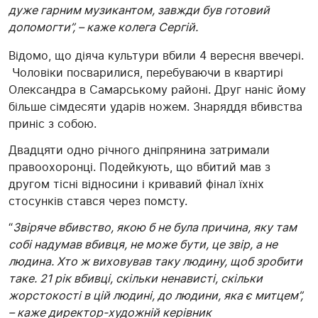
дуже гарним музикантом, завжди був готовий
допомогти”, – каже колега Сергій.
Відомо, що діяча культури вбили 4 вересня ввечері.
Чоловіки посварилися, перебуваючи в квартирі
Олександра в Самарському районі. Друг наніс йому
більше сімдесяти ударів ножем. Знаряддя вбивства
приніс з собою.
Двадцяти одно річного дніпрянина затримали
правоохоронці. Подейкують, що вбитий мав з
другом тісні відносини і кривавий фінал їхніх
стосунків стався через помсту.
“
Звіряче вбивство, якою б не була причина, яку там
собі надумав вбивця, не може бути, це звір, а не
людина. Хто ж виховував таку людину, щоб зробити
таке. 21 рік вбивці, скільки ненависті, скільки
жорстокості в цій людині, до людини, яка є митцем”,
– каже директор-художній керівник