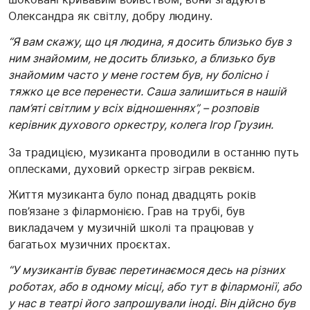
Олександра як світлу, добру людину.
“Я вам скажу, що ця людина, я досить близько був з
ним знайомим, не досить близько, а близько був
знайомим часто у мене гостем був, ну болісно і
тяжко це все перенести. Саша залишиться в нашій
пам’яті світлим у всіх відношеннях”, – розповів
керівник духового оркестру, колега Ігор Грузин.
За традицією, музиканта проводили в останню путь
оплесками, духовий оркестр зіграв реквієм.
Життя музиканта було понад двадцять років
пов’язане з філармонією. Грав на трубі, був
викладачем у музичній школі та працював у
багатьох музичних проєктах.
“У музикантів буває перетинаємося десь на різних
роботах, або в одному місці, або тут в філармонії, або
у нас в театрі його запрошували іноді. Він дійсно був