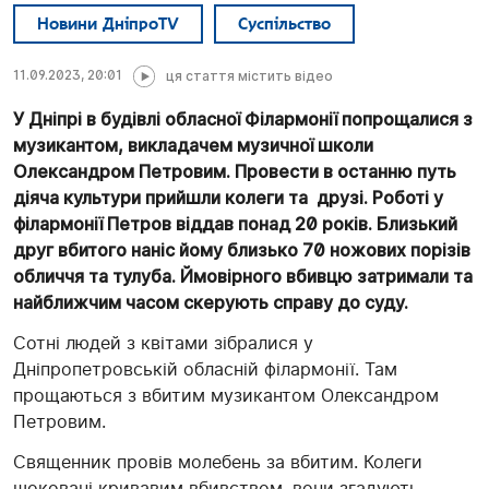
Новини ДніпроTV
Суспільство
11.09.2023, 20:01
ця стаття містить відео
У Дніпрі в будівлі обласної Філармонії попрощалися з
музикантом, викладачем музичної школи
Олександром Петровим. Провести в останню путь
діяча культури прийшли колеги та друзі. Роботі у
філармонії Петров віддав понад 20 років. Близький
друг вбитого наніс йому близько 70 ножових порізів
обличчя та тулуба. Ймовірного вбивцю затримали та
найближчим часом скерують справу до суду.
Сотні людей з квітами зібралися у
Дніпропетровській обласній філармонії. Там
прощаються з вбитим музикантом Олександром
Петровим.
Священник провів молебень за вбитим. Колеги
шоковані кривавим вбивством, вони згадують