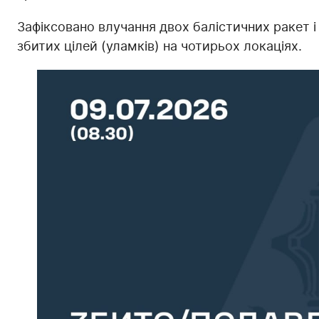
Зафіксовано влучання двох балістичних ракет і 
збитих цілей (уламків) на чотирьох локаціях.