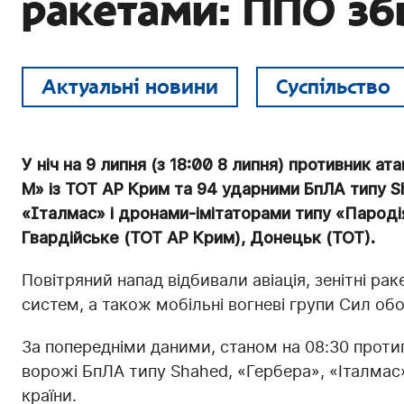
ракетами: ППО зби
Актуальні новини
Суспільство
У ніч на 9 липня (з 18:00 8 липня) противник 
М» із ТОТ АР Крим та 94 ударними БпЛА типу S
«Італмас» і дронами-імітаторами типу «Пародія
Гвардійське (ТОТ АР Крим), Донецьк (ТОТ).
Повітряний напад відбивали авіація, зенітні раке
систем, а також мобільні вогневі групи Сил об
За попередніми даними, станом на 08:30 прот
ворожі БпЛА типу Shahed, «Гербера», «Італмас» т
країни.