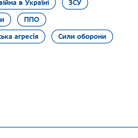
війна в Україні
ЗСУ
ли
ППО
ська агресія
Сили оборони