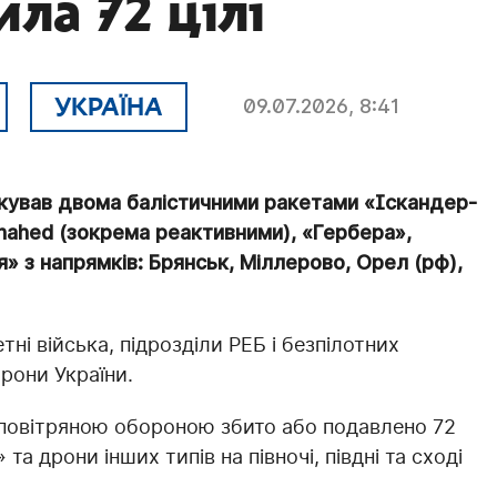
ла 72 цілі
УКРАЇНА
09.07.2026, 8:41
атакував двома балістичними ракетами «Іскандер-
hahed (зокрема реактивними), «Гербера»,
» з напрямків: Брянськ, Міллерово, Орел (рф),
тні війська, підрозділи РЕБ і безпілотних
орони України.
иповітряною обороною збито або подавлено 72
а дрони інших типів на півночі, півдні та сході