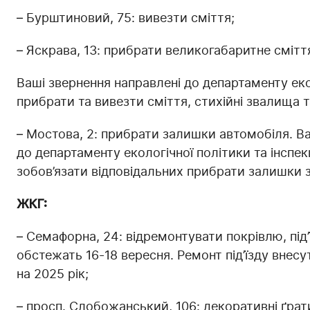
– Бурштиновий, 75: вивезти сміття;
– Яскрава, 13: прибрати великогабаритне смітт
Ваші звернення направлені до департаменту еко
прибрати та вивезти сміття, стихійні звалища т
– Мостова, 2: прибрати залишки автомобіля. В
до департаменту екологічної політики та інспек
зобов’язати відповідальних прибрати залишки 
ЖКГ:
– Семафорна, 24: відремонтувати покрівлю, під
обстежать 16-18 вересня. Ремонт під’їзду внес
на 2025 рік;
– просп. Слобожанський, 106: декоративні ґрати