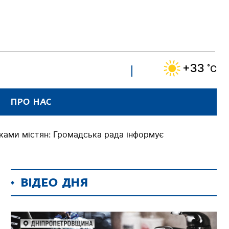
+33
˚C
ПРО НАС
вками містян: Громадська рада інформує
ВІДЕО ДНЯ