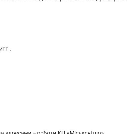
тті.
ма адресами – роботи КП «Міськсвітло».