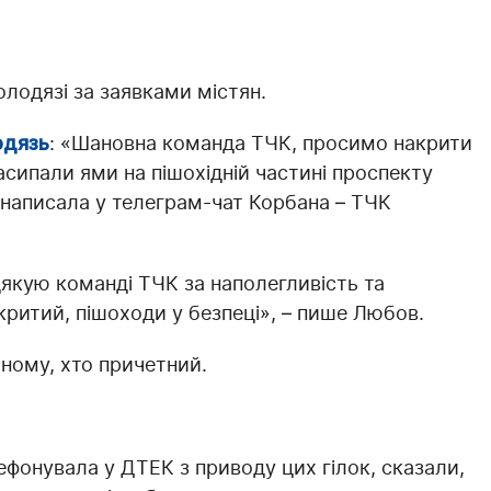
лодязі за заявками містян.
одязь
: «Шановна команда ТЧК, просимо накрити
асипали ями на пішохідній частині проспекту
 написала у телеграм-чат Корбана – ТЧК
дякую команді ТЧК за наполегливість та
критий, пішоходи у безпеці», – пише Любов.
ному, хто причетний.
лефонувала у ДТЕК з приводу цих гілок, сказали,