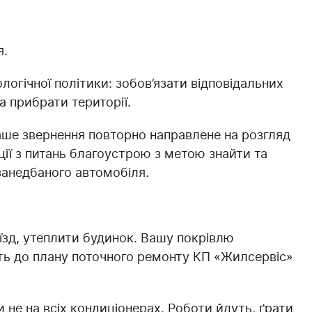
я.
логічної політики: зобов’язати відповідальних
а прибрати території.
аше звернення повторно направлене на розгляд
ції з питань благоустрою з метою знайти та
занедбаного автомобіля.
’їзд, утеплити будинок. Вашу покрівлю
уть до плану поточного ремонту КП «Жилсервіс»
 не на всіх кондиціонерах. Роботи йдуть, ґрати