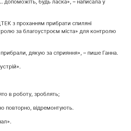
 допоможіть, будь ласка», – написала у
ДТЕК з проханням прибрати спиляні
нтролю за благоустроєм міста» для контролю
се прибрали, дякую за сприяння», – пише Ганна.
устрій».
ято в роботу, зроблять;
но повторно, відремонтують.
нал».