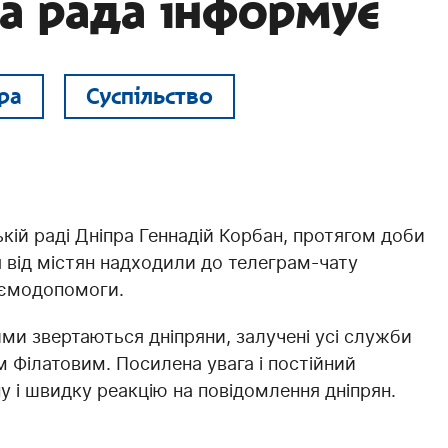
ка рада інформує
ра
Суспільство
кій раді Дніпра Геннадій Корбан, протягом доби
 від містян надходили до телеграм-чату
заємодопомоги.
ми звертаються дніпряни, залучені усі служби
м Філатовим. Посилена увага і постійний
у і швидку реакцію на повідомлення дніпрян.