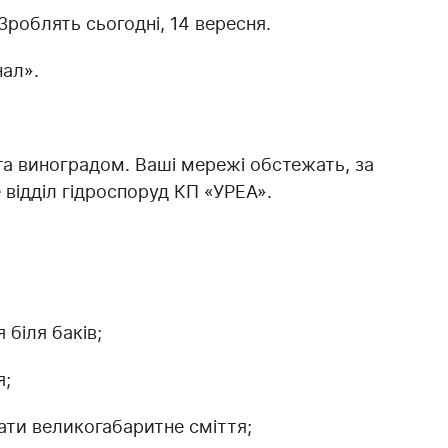
Зроблять сьогодні, 14 вересня.
нал».
ита виноградом. Ваші мережі обстежать, за
відділ гідроспоруд КП «УРЕА».
 біля баків;
я;
рати великогабаритне сміття;