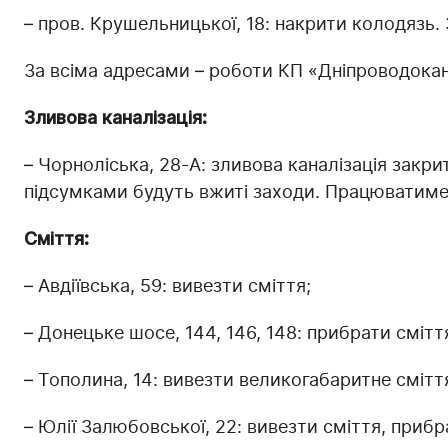
– пров. Крушельницької, 18: накрити колодязь. 
За всіма адресами – роботи КП «Дніпроводока
Зливова каналізація:
– Чорноліська, 28-А: зливова каналізація закр
підсумками будуть вжиті заходи. Працюватиме 
Сміття:
– Авдіївська, 59: вивезти сміття;
– Донецьке шосе, 144, 146, 148: прибрати сміття
– Тополина, 14: вивезти великогабаритне смітт
– Юлії Залюбовської, 22: вивезти сміття, приб